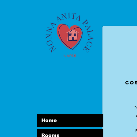
NARNI
IL PONTE D'AUGU
cos
N
Home
P
Rooms