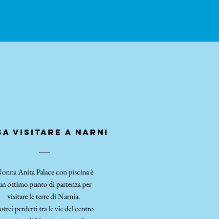
STO
AFFITTACAMERE
NONNA ANITA PALAC
Non offriamo servizio colazione
Bollitore in Camere con caffe
e
Distrubutore Bevande e Dolci
PRENOTA AL 3793282731
Sconto del 10% rispetto a Booking! Prenota diret
a visitare a narni
chiamaci al 379 32.82.731
onna Anita Palace con piscina è
un ottimo punto di partenza per
visitare le terre di Narnia.
otrei perderti tra le vie del centro