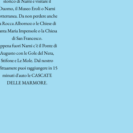
storico di Narni e visitare il
Duomo, il Museo Eroli o Narni
otterranea. Da non perdere anche
a Rocca Albornoz o le Chiese di
anta Maria Impensole o la Chiesa
di San Francesco.
ppena fuori Narni c'è il Ponte di
Augusto con le Gole del Nera,
Stifone e Le Mole. Dal nostro
fittaamere puoi raggiungere in 15
minuti d'auto le CASCATE
DELLE MARMORE.