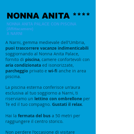
NONNA ANITA ****
NONNA ANITA PALACE CON PISCINA
(Affittacamere)
A NARNI
A Narni, gemma medievale dell'Umbria,
puoi trascorrere vacanze indimenticabili
soggiornando al Nonna Anita Palace,
fornito di
piscina
, camere confortevoli con
aria condizionata
ed isonorizzate,
parcheggio
privato e
wi-fi
anche in area
piscina.
La piscina esterna conferisce un'aura
esclusiva al tuo soggiorno a Narni, ti
riserviamo un
lettino con ombrellone
per
Te ed il tuo compagno.
Gustati il relax
.
Hai la
fermata del bus
a 50 metri
per
raggiungere il centro storico.
Non perdere l'occasione di
visitare