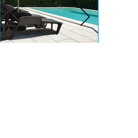
TOUR E TUFFI
WELLNESS
Prendersi una pausa
oggi è
davvero importante.
Un lusso di cui non si
deve fare a meno
.
Lasciati
coccolare
in
un'atmosfera di assoluto
relax e concediti l'opportunità
di dedicarti finalmente a Te